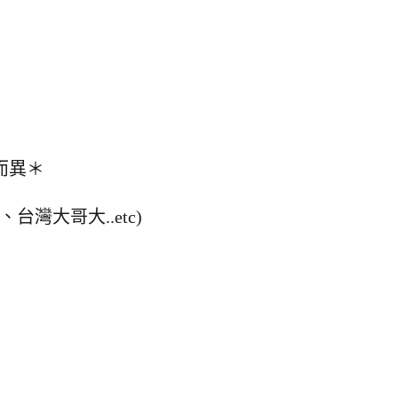
級而異＊
灣大哥大..etc)