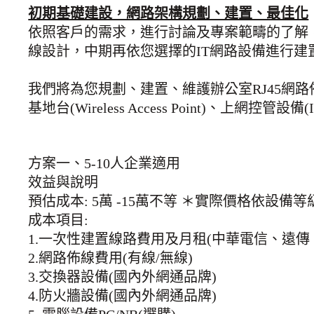
初期基礎建設，網路架構規劃、建置、最佳化
依照客戶的需求，進行討論及專案範疇的了解，
線設計，中期再依您選擇的IT網路設備進行建
我們將為您規劃、建置、維護辦公室RJ45網路佈線、
基地台(Wireless Access Point)、上網控管設
方案一、5-10人企業適用
效益與說明
預估成本: 5萬 -15萬不等 ＊實際價格依設備
成本項目:
1.一次性建置線路費用及月租(中華電信、遠傳、台
2.網路佈線費用(有線/無線)
3.交換器設備(國內外網通品牌)
4.防火牆設備(國內外網通品牌)