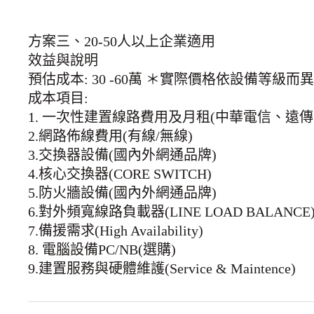
方案三、20-50人以上企業適用
效益與說明
預估成本: 30 -60萬 ＊實際價格依設備等級而
成本項目:
1. 一次性建置線路費用及月租(中華電信、遠傳、台
2.網路佈線費用(有線/無線)
3.交換器設備(國內外網通品牌)
4.核心交換器(CORE SWITCH)
5.防火牆設備(國內外網通品牌)
6.對外頻寬線路負載器(LINE LOAD BALANCE
7.備援需求(High Availability)
8. 電腦設備PC/NB(選購)
9.建置服務與硬體維護(Service & Maintence)