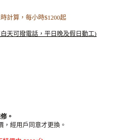
時計算，每小時$1200起
(白天可撥電話，平日晚及假日動工)
完修。
價，經用戶同意才更換。