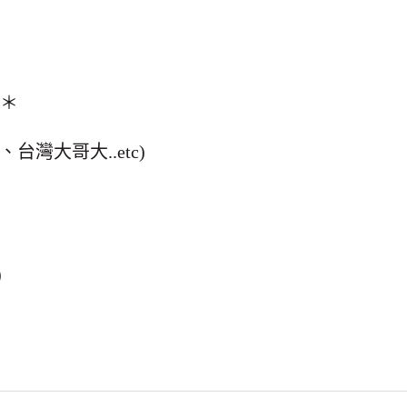
異＊
灣大哥大..etc)
)